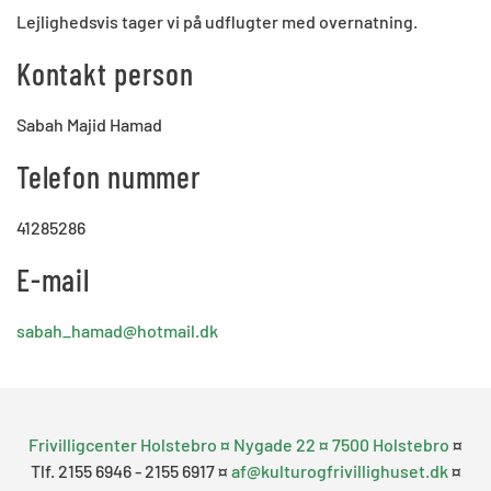
Lejlighedsvis tager vi på udflugter med overnatning.
Kontakt person
Sabah Majid Hamad
Telefon nummer
41285286
E-mail
sabah_hamad@hotmail.dk
Frivilligcenter Holstebro ¤ Nygade 22 ¤ 7500 Holstebro
¤
Tlf. 2155 6946 - 2155 6917 ¤
af@kulturogfrivillighuset.dk
¤