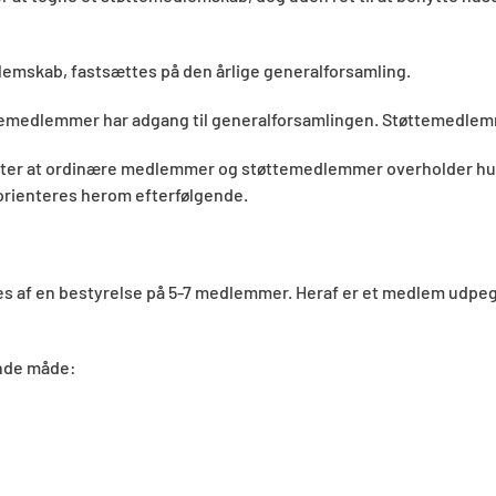
lemskab, fastsættes på den årlige generalforsamling.
temedlemmer har adgang til generalforsamlingen. Støttemedlem
ter at ordinære medlemmer og støttemedlemmer overholder huset
orienteres herom efterfølgende.
t ledes af en bestyrelse på 5-7 medlemmer. Heraf er et medlem ud
ende måde: