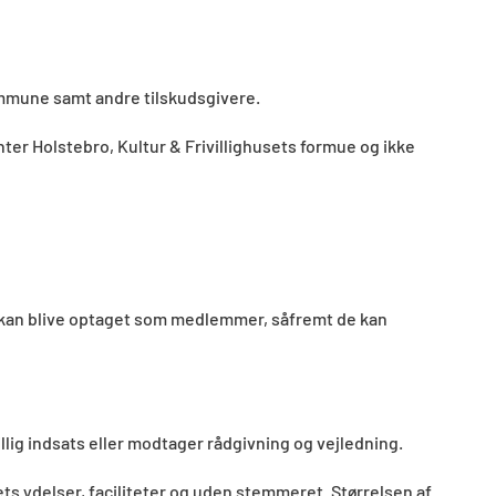
Kommune samt andre tilskudsgivere.
enter Holstebro, Kultur & Frivillighusets formue og ikke
ne kan blive optaget som medlemmer, såfremt de kan
lig indsats eller modtager rådgivning og vejledning.
ts ydelser, faciliteter og uden stemmeret. Størrelsen af