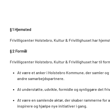
§ 1 Hjemsted
Frivilligcenter Holstebro, Kultur & Frivillighuset har hj
§ 2 Formål
Frivilligcenter Holstebro, Kultur & Frivillighuset har til for
At være et anker i Holstebro Kommune, der samler og v
andre samarbejdspartnere.
At understøtte, udvikle, formidle og synliggøre det fr
At være en samlende aktør, der skaber rammerne for at
inspirere og hjælpe nye initiativer i gang.