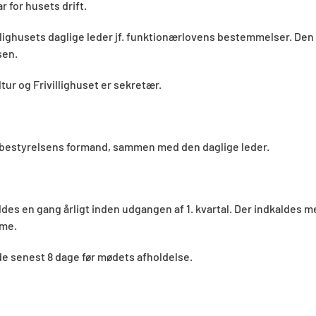
 for husets drift.
illighusets daglige leder jf. funktionærlovens bestemmelser. Den
sen.
ltur og Frivillighuset er sekretær.
 af bestyrelsens formand, sammen med den daglige leder.
es en gang årligt inden udgangen af 1. kvartal. Der indkaldes m
rme.
e senest 8 dage før mødets afholdelse.