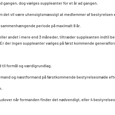
ad gangen, dog vælges suppleanter for et år ad gangen.
om det vil være uhensigtsmæssigt at medlemmer af bestyrelsen
 en sammenhængende periode på maximalt 8 år.
eller andet i mere end 3 måneder, tiltræder suppleanten indtil
n. Er der ingen suppleanter vælges på først kommende generalfor
d til formål og værdigrundlag.
 formand og næstformand på førstkommende bestyrelsesmøde eft
n.
derudover når formanden finder det nødvendigt, eller 4 bestyre