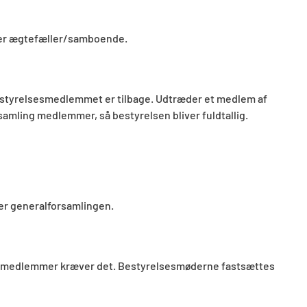
 er ægtefæller/samboende.
 bestyrelsesmedlemmet er tilbage. Udtræder et medlem af
samling medlemmer, så bestyrelsen bliver fuldtallig.
er generalforsamlingen.
lsesmedlemmer kræver det. Bestyrelsesmøderne fastsættes