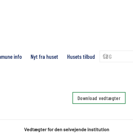
mune info
Nyt fra huset
Husets tilbud
Download vedtægter
Vedtægter for den selvejende institution