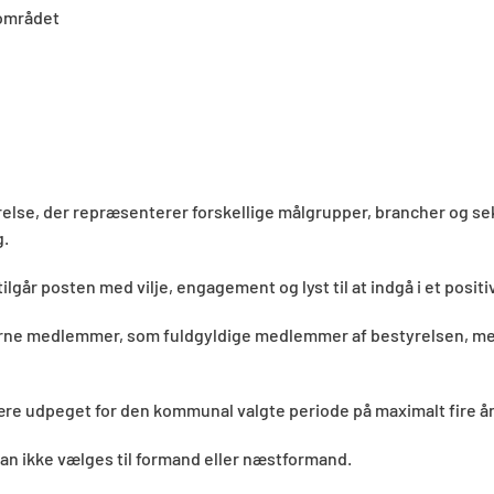
 området
lse, der repræsenterer forskellige målgrupper, brancher og se
g.
går posten med vilje, engagement og lyst til at indgå i et positi
erne medlemmer, som fuldgyldige medlemmer af bestyrelsen, med
re udpeget for den kommunal valgte periode på maximalt fire år
an ikke vælges til formand eller næstformand.