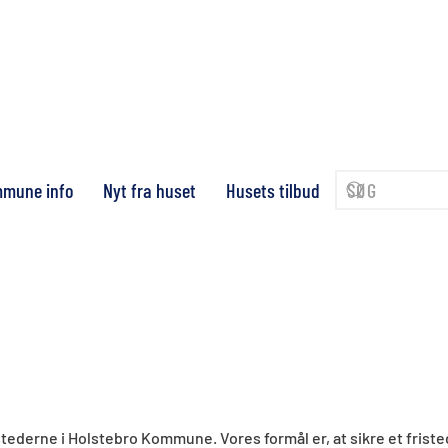
mune info
Nyt fra huset
Husets tilbud
tederne i Holstebro Kommune. Vores formål er, at sikre et friste