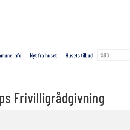
mune info
Nyt fra huset
Husets tilbud
s Frivilligrådgivning