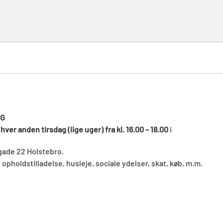
NG
t
hver anden tirsdag (lige uger) fra kl. 16.00 – 18.00
i
ygade 22 Holstebro.
opholdstilladelse, husleje, sociale ydelser, skat, køb, m.m.