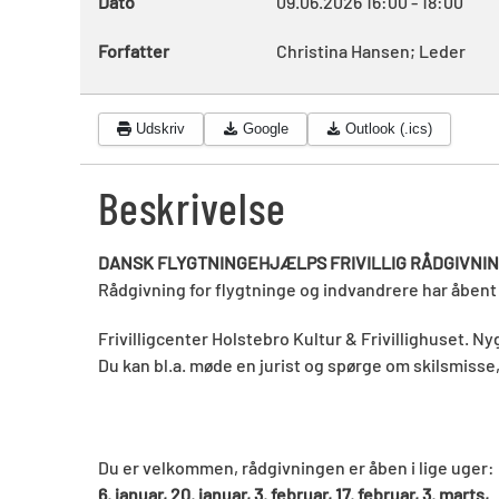
Dato
09.06.2026
16:00
-
18:00
Forfatter
Christina Hansen; Leder
Udskriv
Google
Outlook (.ics)
Beskrivelse
DANSK FLYGTNINGEHJÆLPS FRIVILLIG RÅDGIVNI
Rådgivning for flygtninge og indvandrere har åben
Frivilligcenter Holstebro Kultur & Frivillighuset. N
Du kan bl.a. møde en jurist og spørge om skilsmisse, 
Du er velkommen, rådgivningen er åben i lige uger:
6. januar, 20. januar, 3. februar, 17. februar, 3. marts,