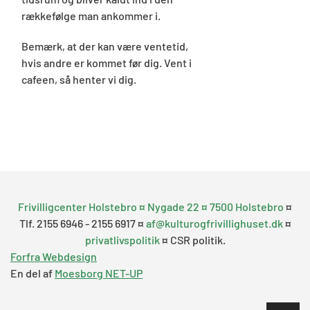
rækkefølge man ankommer i.
Bemærk, at der kan være ventetid,
hvis andre er kommet før dig. Vent i
cafeen, så henter vi dig.
Frivilligcenter Holstebro ¤ Nygade 22 ¤ 7500 Holstebro
¤
Tlf. 2155 6946 - 2155 6917 ¤
af@kulturogfrivillighuset.dk
¤
privatlivspolitik
¤ CSR politik.
Forfra Webdesign
En del af
Moesborg NET-UP