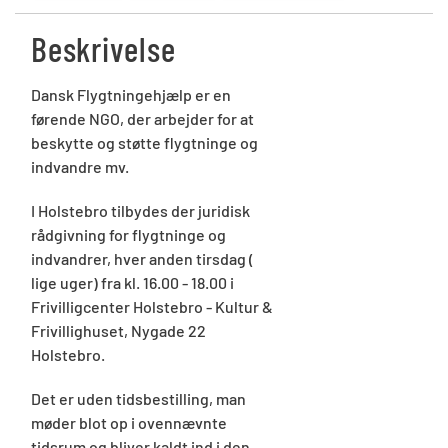
Beskrivelse
Dansk Flygtningehjælp er en
førende NGO, der arbejder for at
beskytte og støtte flygtninge og
indvandre mv.
I Holstebro tilbydes der juridisk
rådgivning for flygtninge og
indvandrer, hver anden tirsdag (
lige uger) fra kl. 16.00 - 18.00 i
Frivilligcenter Holstebro - Kultur &
Frivillighuset, Nygade 22
Holstebro.
Det er uden tidsbestilling, man
møder blot op i ovennævnte
tidsrum og bliver kaldt ind i den